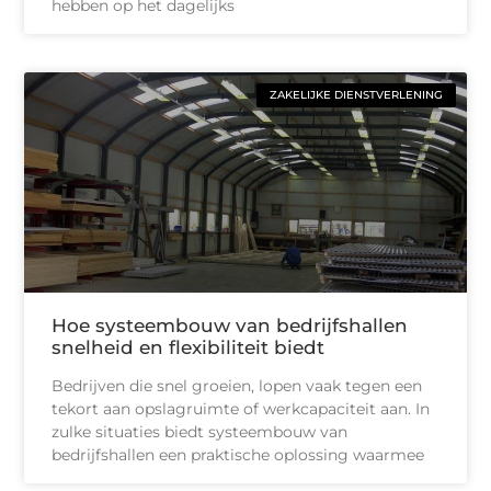
hebben op het dagelijks
ZAKELIJKE DIENSTVERLENING
Hoe systeembouw van bedrijfshallen
snelheid en flexibiliteit biedt
Bedrijven die snel groeien, lopen vaak tegen een
tekort aan opslagruimte of werkcapaciteit aan. In
zulke situaties biedt systeembouw van
bedrijfshallen een praktische oplossing waarmee