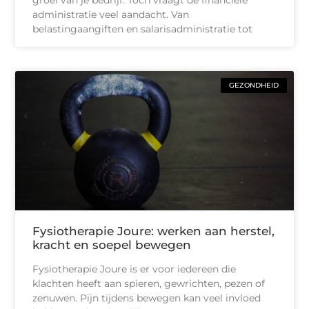
groei van je bedrijf. Toch vraagt de financiële
administratie veel aandacht. Van
belastingaangiften en salarisadministratie tot
GEZONDHEID
Fysiotherapie Joure: werken aan herstel,
kracht en soepel bewegen
Fysiotherapie Joure is er voor iedereen die
klachten heeft aan spieren, gewrichten, pezen of
zenuwen. Pijn tijdens bewegen kan veel invloed