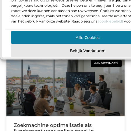
Vacatures voor projectontwikkelaars in
vergelijkbare technologieën. Deze helpen ons te begrijpen hoe u onze
zodat we deze kunnen aanpassen aan uw wensen. Cookies worden v
de bouwsector zo vind je de rol die bij
doeleinden ingezet, zoals het tonen van gepersonaliseerde adverten
je past
van het gebruik van onze website. Raadpleeg ons
[cookiebeleid]
voor
Sta je op een punt waarop je meer invloed wilt
hebben op wat er gebouwd wordt en hoe
Alle Cookies
projecten van idee naar oplevering gaan? Dan
Bekijk Voorkeuren
AANBIEDINGEN
Zoekmachine optimalisatie als
fundament voor online groei in