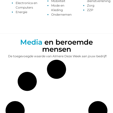
Mobiliteit
dienstverlening
Electronica en
Mode en
Zorg
Computers
Kleding
ZZP
Energie
Ondernemen
Media
en beroemde
mensen
De toegevoegde waarde van Almere Deze Week aan jouw bedrijf!