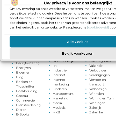
Erp
Oog Laseren
Uw privacy is voor ons belangrijk!
Eten en drinken
Particuliere
Aanbiedingen
Om uw ervaring op onze website te verbeteren, maken we gebruik v
Facility
dienstverlening
Adverteren
vergelijkbare technologieën. Deze helpen ons te begrijpen hoe u onze
management
Rechten
Afvalverwerking
zodat we deze kunnen aanpassen aan uw wensen. Cookies worden v
Financieel
Relatie
Alarmsysteem
doeleinden ingezet, zoals het tonen van gepersonaliseerde adverten
Financien
Sport
Architectuur
van het gebruik van onze website. Raadpleeg ons
[cookiebeleid]
voor
Fotografie
Starters
Auto
Geschenken
Telefonie
Auto's en
Gezondheid
Testing
Motoren
Alle Cookies
Groothandel
Toerisme
Banen en
Hobby en vrije
Tuin en
opleidingen
tijd
buitenleven
Bekijk Voorkeuren
Beauty en
Horeca
Tweewielers
verzorging
Huishoudelijk
Uncategorized
Bedrijfsvoering
Ict
Vakantie
Bedrijven
Industrie
Verbouwen
Bloemen
Internet
Verenigingen
Blog
Internet
Vervoer en
Boeken en
marketing
transport
Tijdschriften
Kinderen
Webdesign
Boekhouding
Management
Winkelen
Cadeau
Marketing
Woning en Tuin
Commercie
Media
Woningen
Dienstverlening
Meubels
Zakelijk
Dieren
MKB
Zakelijke
E-Books