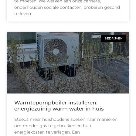
te moeten. We werken aan onze carrière,
onderhouden sociale contacten, proberen gezond
te leven
BEDRIJVEN
Warmtepompboiler installeren:
energiezuinig warm water in huis
Steeds meer huishoudens zoeken naar manieren
om minder gas te gebruiken en hun
energiekosten te verlagen. Een