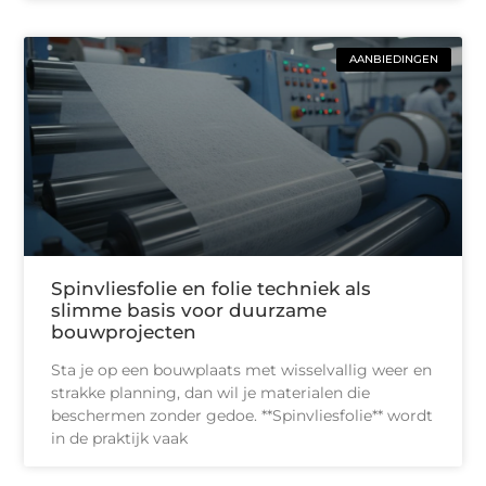
AANBIEDINGEN
Spinvliesfolie en folie techniek als
slimme basis voor duurzame
bouwprojecten
Sta je op een bouwplaats met wisselvallig weer en
strakke planning, dan wil je materialen die
beschermen zonder gedoe. **Spinvliesfolie** wordt
in de praktijk vaak