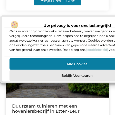
Uw privacy is voor ons belangrijk!
Om uw ervaring op onze website te verbeteren, maken we gebruik v
vergelijkbare technologieën. Deze helpen ons te begrijpen hoe u onze
Gerelateerde berichten
die u niet mag
zodat we deze kunnen aanpassen aan uw wensen. Cookies worden v
missen
doeleinden ingezet, zoals het tonen van gepersonaliseerde adverten
van het gebruik van onze website. Raadpleeg ons
[cookiebeleid]
voor
WONING EN TUIN
Alle Cookies
Bekijk Voorkeuren
Duurzaam tuinieren met een
hoveniersbedrijf in Etten-Leur