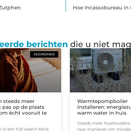
 Zutphen
Hoe Incassobureau in 
eerde berichten
die u niet ma
GEZONDHEID
 steeds meer
Warmtepompboiler
pas op de plaats
installeren: energiez
m écht vooruit te
warm water in huis
Steeds meer huishoudens
in een tijd waarin bijna
naar manieren om minder