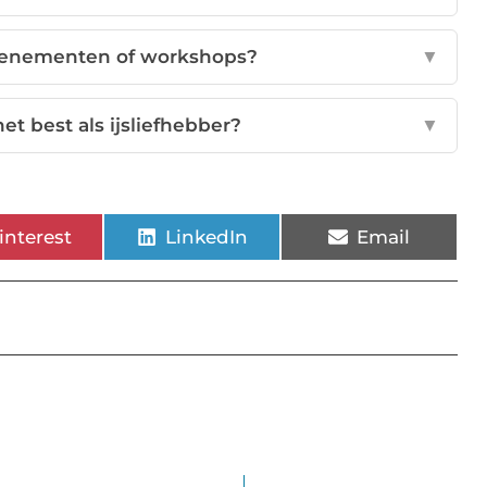
sevenementen of workshops?
▼
et best als ijsliefhebber?
▼
interest
LinkedIn
Email