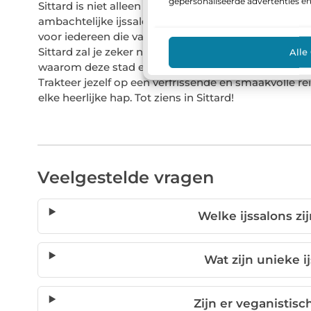
gepersonaliseerde advertenties e
Sittard is niet alleen een prachtige stad om te bezoe
ambachtelijke ijssalons, unieke smaken en warme gas
voor iedereen die van ijs houdt. Of je nu een local b
Sittard zal je zeker niet teleurstellen.Waarom wacht
Alle
waarom deze stad een must-visit bestemming is voo
Trakteer jezelf op een verfrissende en smaakvolle re
elke heerlijke hap. Tot ziens in Sittard!
Veelgestelde vragen
Welke ijssalons zij
Wat zijn unieke i
Zijn er veganistisch