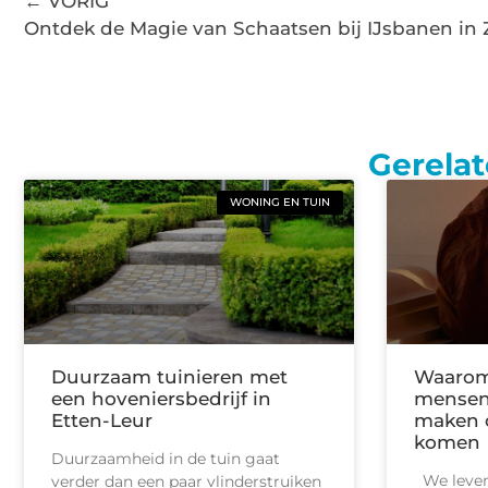
← VORIG
Ontdek de Magie van Schaatsen bij IJsbanen in
Gerelat
WONING EN TUIN
Duurzaam tuinieren met
Waarom
een hoveniersbedrijf in
mensen 
Etten-Leur
maken o
komen
Duurzaamheid in de tuin gaat
We leven 
verder dan een paar vlinderstruiken