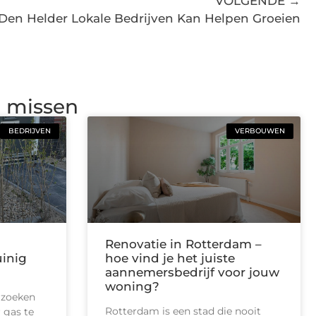
VOLGENDE →
Den Helder Lokale Bedrijven Kan Helpen Groeien
g missen
BEDRIJVEN
VERBOUWEN
Renovatie in Rotterdam –
uinig
hoe vind je het juiste
aannemersbedrijf voor jouw
woning?
 zoeken
Rotterdam is een stad die nooit
 gas te