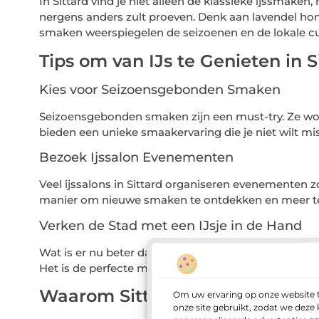
In Sittard vind je niet alleen de klassieke ijssmake
nergens anders zult proeven. Denk aan lavendel ho
smaken weerspiegelen de seizoenen en de lokale culi
Tips om van IJs te Genieten in S
Kies voor Seizoensgebonden Smaken
Seizoensgebonden smaken zijn een must-try. Ze wor
bieden een unieke smaakervaring die je niet wilt mi
Bezoek Ijssalon Evenementen
Veel ijssalons in Sittard organiseren evenementen z
manier om nieuwe smaken te ontdekken en meer te 
Verken de Stad met een IJsje in de Hand
Wat is er nu beter dan wandelen door de charmante s
Het is de perfecte manier om zowel de stad als het i
Waarom Sittard een Must-Visit 
Om uw ervaring op onze website t
onze site gebruikt, zodat we dez