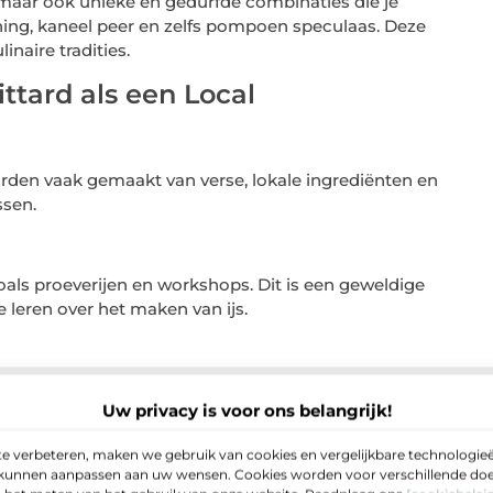
n, maar ook unieke en gedurfde combinaties die je
ning, kaneel peer en zelfs pompoen speculaas. Deze
naire tradities.
ittard als een Local
den vaak gemaakt van verse, lokale ingrediënten en
ssen.
oals proeverijen en workshops. Dit is een geweldige
leren over het maken van ijs.
traten van Sittard met een heerlijk ijsje in de hand?
Uw privacy is voor ons belangrijk!
js te ontdekken.
Bestemming is voor IJs
e verbeteren, maken we gebruik van cookies en vergelijkbare technologieë
e kunnen aanpassen aan uw wensen. Cookies worden voor verschillende doel