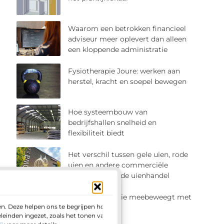
Waarom een betrokken financieel
adviseur meer oplevert dan alleen
een kloppende administratie
Fysiotherapie Joure: werken aan
herstel, kracht en soepel bewegen
Hoe systeembouw van
bedrijfshallen snelheid en
flexibiliteit biedt
Het verschil tussen gele uien, rode
uien en andere commerciële
uiensoorten in de uienhandel
Een werkplek die meebeweegt met
n. Deze helpen ons te begrijpen hoe u
je dag
einden ingezet, zoals het tonen van