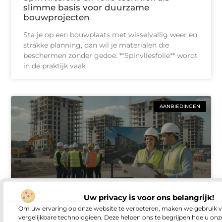
slimme basis voor duurzame
bouwprojecten
Sta je op een bouwplaats met wisselvallig weer en
strakke planning, dan wil je materialen die
beschermen zonder gedoe. **Spinvliesfolie** wordt
in de praktijk vaak
AANBIEDINGEN
Uw privacy is voor ons belangrijk!
Om uw ervaring op onze website te verbeteren, maken we gebruik v
Vacatures voor projectontwikkelaars in
vergelijkbare technologieën. Deze helpen ons te begrijpen hoe u onze
de bouwsector zo vind je de rol die bij