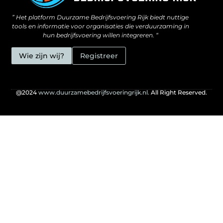
” Het platform Duurzame Bedrijfsvoering Rijk biedt nuttige
tools en informatie voor organisaties die verduurzaming in
hun bedrijfsvoering willen integreren. “
Wie zijn wij?
Registreer
@2024
www.duurzamebedrijfsvoeringrijk.nl.
All Right Reserved.