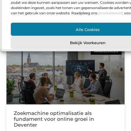
zodat we deze kunnen aanpassen aan uw wensen. Cookies worden v
je past
doeleinden ingezet, zoals het tonen van gepersonaliseerde adverten
van het gebruik van onze website. Raadpleeg ons
[cookiebeleid]
voor
Sta je op een punt waarop je meer invloed wilt
hebben op wat er gebouwd wordt en hoe
projecten van idee naar oplevering gaan? Dan
Alle Cookies
Bekijk Voorkeuren
AANBIEDINGEN
Zoekmachine optimalisatie als
fundament voor online groei in
Deventer