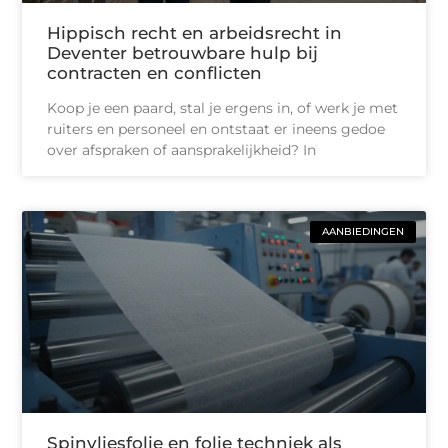
Hippisch recht en arbeidsrecht in
Deventer betrouwbare hulp bij
contracten en conflicten
Koop je een paard, stal je ergens in, of werk je met
ruiters en personeel en ontstaat er ineens gedoe
over afspraken of aansprakelijkheid? In
AANBIEDINGEN
Spinvliesfolie en folie techniek als