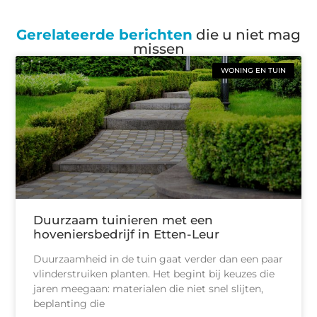
Gerelateerde berichten
die u niet mag
missen
WONING EN TUIN
Duurzaam tuinieren met een
hoveniersbedrijf in Etten-Leur
Duurzaamheid in de tuin gaat verder dan een paar
vlinderstruiken planten. Het begint bij keuzes die
jaren meegaan: materialen die niet snel slijten,
beplanting die