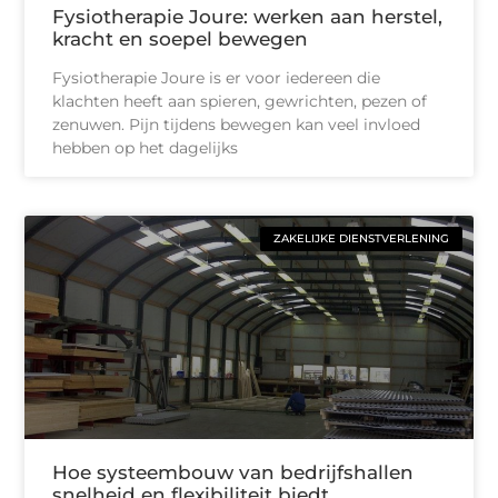
Fysiotherapie Joure: werken aan herstel,
kracht en soepel bewegen
Fysiotherapie Joure is er voor iedereen die
klachten heeft aan spieren, gewrichten, pezen of
zenuwen. Pijn tijdens bewegen kan veel invloed
hebben op het dagelijks
ZAKELIJKE DIENSTVERLENING
Hoe systeembouw van bedrijfshallen
snelheid en flexibiliteit biedt