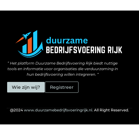
Kan linkbuilding echt geld opleveren? Ontdek hoe jij ermee kunt verdienen
” Het platform Duurzame Bedrijfsvoering Rijk biedt nuttige
tools en informatie voor organisaties die verduurzaming in
hun bedrijfsvoering willen integreren. “
Wie zijn wij?
Registreer
@2024
www.duurzamebedrijfsvoeringrijk.nl.
All Right Reserved.