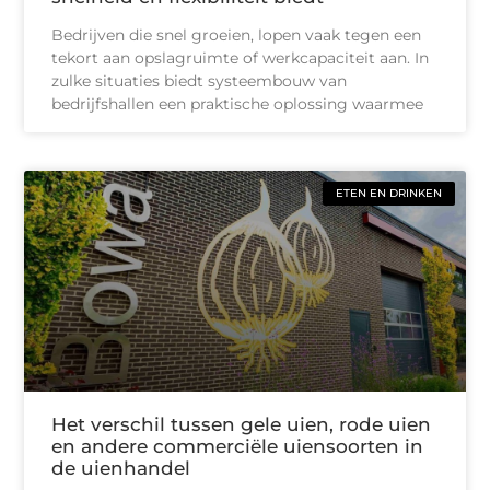
Bedrijven die snel groeien, lopen vaak tegen een
tekort aan opslagruimte of werkcapaciteit aan. In
zulke situaties biedt systeembouw van
bedrijfshallen een praktische oplossing waarmee
ETEN EN DRINKEN
Het verschil tussen gele uien, rode uien
en andere commerciële uiensoorten in
de uienhandel