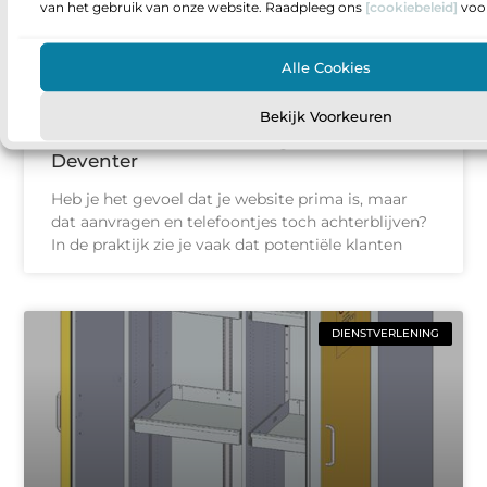
van het gebruik van onze website. Raadpleeg ons
[cookiebeleid]
voor
Alle Cookies
Zoekmachine optimalisatie als
Bekijk Voorkeuren
fundament voor online groei in
Deventer
Heb je het gevoel dat je website prima is, maar
dat aanvragen en telefoontjes toch achterblijven?
In de praktijk zie je vaak dat potentiële klanten
DIENSTVERLENING