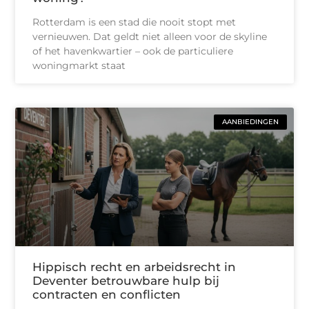
Rotterdam is een stad die nooit stopt met
vernieuwen. Dat geldt niet alleen voor de skyline
of het havenkwartier – ook de particuliere
woningmarkt staat
AANBIEDINGEN
Hippisch recht en arbeidsrecht in
Deventer betrouwbare hulp bij
contracten en conflicten