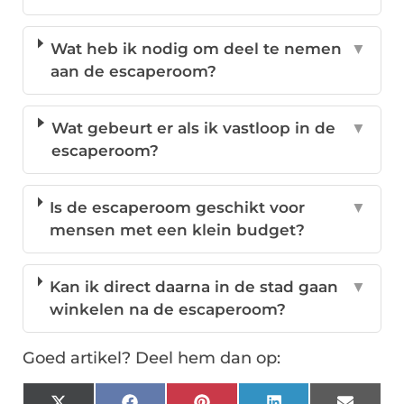
Wat heb ik nodig om deel te nemen
▼
aan de escaperoom?
Wat gebeurt er als ik vastloop in de
▼
escaperoom?
Is de escaperoom geschikt voor
▼
mensen met een klein budget?
Kan ik direct daarna in de stad gaan
▼
winkelen na de escaperoom?
Goed artikel? Deel hem dan op: