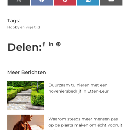
X
Facebook
Pinterest
LinkedIn
Email
(Twitter)
Tags:
Hobby en vrije tijd
Delen:
Meer Berichten
Duurzaam tuinieren met een
hoveniersbedrijf in Etten-Leur
Waarom steeds meer mensen pas
op de plaats maken om écht vooruit