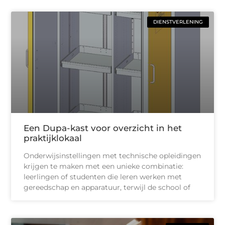
DIENSTVERLENING
Een Dupa-kast voor overzicht in het
praktijklokaal
Onderwijsinstellingen met technische opleidingen
krijgen te maken met een unieke combinatie:
leerlingen of studenten die leren werken met
gereedschap en apparatuur, terwijl de school of