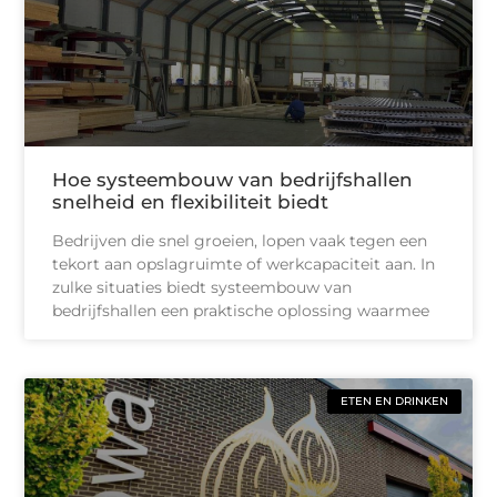
Hoe systeembouw van bedrijfshallen
snelheid en flexibiliteit biedt
Bedrijven die snel groeien, lopen vaak tegen een
tekort aan opslagruimte of werkcapaciteit aan. In
zulke situaties biedt systeembouw van
bedrijfshallen een praktische oplossing waarmee
ETEN EN DRINKEN