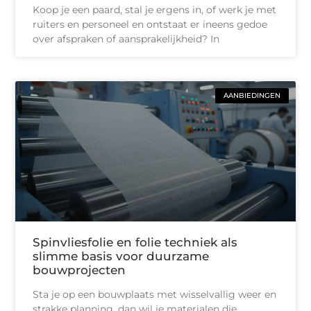
Koop je een paard, stal je ergens in, of werk je met
ruiters en personeel en ontstaat er ineens gedoe
over afspraken of aansprakelijkheid? In
AANBIEDINGEN
Spinvliesfolie en folie techniek als
slimme basis voor duurzame
bouwprojecten
Sta je op een bouwplaats met wisselvallig weer en
strakke planning, dan wil je materialen die