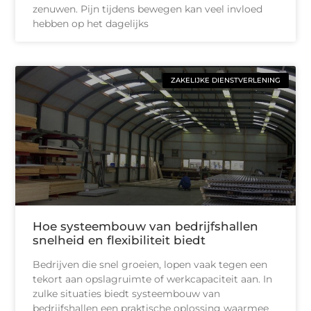
zenuwen. Pijn tijdens bewegen kan veel invloed
hebben op het dagelijks
ZAKELIJKE DIENSTVERLENING
Hoe systeembouw van bedrijfshallen
snelheid en flexibiliteit biedt
Bedrijven die snel groeien, lopen vaak tegen een
tekort aan opslagruimte of werkcapaciteit aan. In
zulke situaties biedt systeembouw van
bedrijfshallen een praktische oplossing waarmee