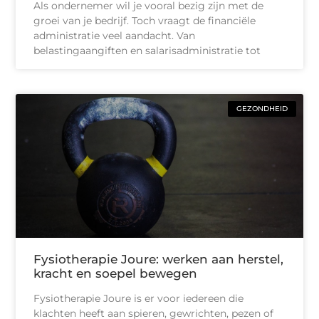
Als ondernemer wil je vooral bezig zijn met de
groei van je bedrijf. Toch vraagt de financiële
administratie veel aandacht. Van
belastingaangiften en salarisadministratie tot
GEZONDHEID
Fysiotherapie Joure: werken aan herstel,
kracht en soepel bewegen
Fysiotherapie Joure is er voor iedereen die
klachten heeft aan spieren, gewrichten, pezen of