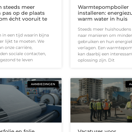
 steeds meer
Warmtepompboiler
pas op de plaats
installeren: energiez
m écht vooruit te
warm water in huis
Steeds meer huishoudens
in een tijd waarin bijna
naar manieren om minder
ler lijkt te moeten. We
gebruiken en hun energie
n onze carrière,
verlagen. Een warmtepom
en sociale contacten,
kan daarbij een interessan
gezond te leven
oplossing zijn. Dit
AANBIEDINGEN
A
sfolie en folie
Vacatures voor