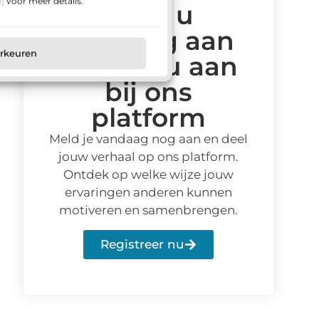
]
voor meer details.
Meld u
vandaag aan
orkeuren
en sluit u aan
bij ons
platform
Meld je vandaag nog aan en deel
jouw verhaal op ons platform.
Ontdek op welke wijze jouw
ervaringen anderen kunnen
motiveren en samenbrengen.
Registreer nu