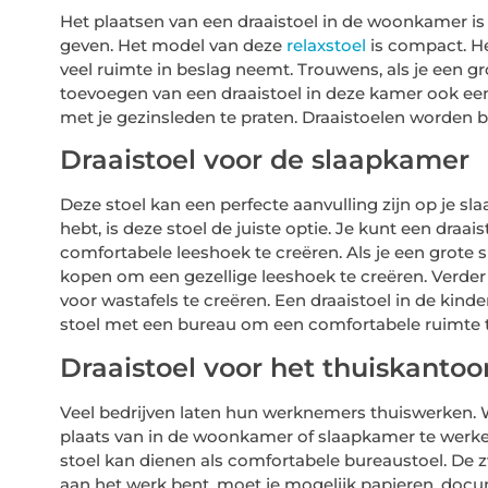
Het plaatsen van een draaistoel in de woonkamer is 
geven. Het model van deze
relaxstoel
is compact. He
veel ruimte in beslag neemt. Trouwens, als je een g
toevoegen van een draaistoel in deze kamer ook een 
met je gezinsleden te praten. Draaistoelen worden be
Draaistoel voor de slaapkamer
Deze stoel kan een perfecte aanvulling zijn op je sl
hebt, is deze stoel de juiste optie. Je kunt een draa
comfortabele leeshoek te creëren. Als je een grote 
kopen om een ​​gezellige leeshoek te creëren. Verde
voor wastafels te creëren. Een draaistoel in de kin
stoel met een bureau om een ​​comfortabele ruimte 
Draaistoel voor het thuiskantoo
Veel bedrijven laten hun werknemers thuiswerken. W
plaats van in de woonkamer of slaapkamer te werken
stoel kan dienen als comfortabele bureaustoel. De z
aan het werk bent, moet je mogelijk papieren, doc