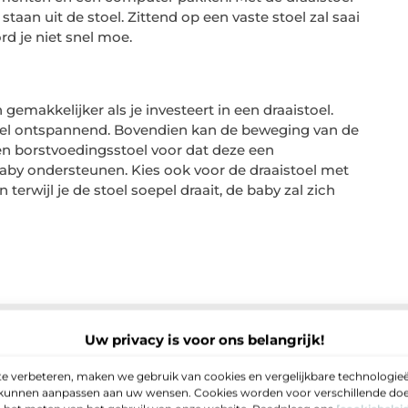
an ​​uit de stoel. Zittend op een vaste stoel zal saai
rd je niet snel moe.
emakkelijker als je investeert in een draaistoel.
is heel ontspannend. Bovendien kan de beweging van de
een borstvoedingsstoel voor dat deze een
baby ondersteunen. Kies ook voor de draaistoel met
 terwijl je de stoel soepel draait, de baby zal zich
Uw privacy is voor ons belangrijk!
e verbeteren, maken we gebruik van cookies en vergelijkbare technologieë
e kunnen aanpassen aan uw wensen. Cookies worden voor verschillende doel
oel in mijn huis plaatsen?
▼