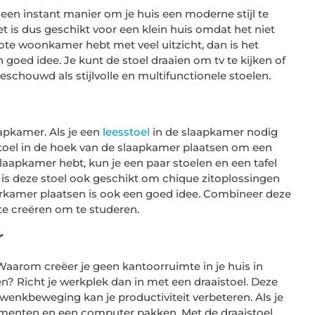
een instant manier om je huis een moderne stijl te
t is dus geschikt voor een klein huis omdat het niet
rote woonkamer hebt met veel uitzicht, dan is het
goed idee. Je kunt de stoel draaien om tv te kijken of
schouwd als stijlvolle en multifunctionele stoelen.
aapkamer. Als je een
leesstoel
in de slaapkamer nodig
istoel in de hoek van de slaapkamer plaatsen om een ​​
slaapkamer hebt, kun je een paar stoelen en een tafel
r is deze stoel ook geschikt om chique zitoplossingen
derkamer plaatsen is ook een goed idee. Combineer deze
te creëren om te studeren.
r
aarom creëer je geen kantoorruimte in je huis in
? Richt je werkplek dan in met een draaistoel. Deze
wenkbeweging kan je productiviteit verbeteren. Als je
umenten en een computer pakken. Met de draaistoel