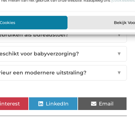
n het meten van het gebruik van onze website. Raadpleeg ons
[cookiebeleid
chikt voor kleine huizen?
▼
 Cookies
Bekijk Vo
gebruiken als bureaustoel?
▼
geschikt voor babyverzorging?
▼
erieur een modernere uitstraling?
▼
interest
LinkedIn
Email