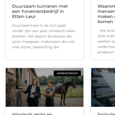
Duurzaam tuinieren met
Waarom
een hoveniersbedrijf in
mensen 
Etten-Leur
maken o
komen
Duurzaamheid in de tuin gaat
We leven 
verder dan een paar vlinderstruiken
alles snel
planten. Het begint bij keuzes die
werken aa
jaren meegaan: materialen die niet
onderhoud
snel slijten, beplanting die
proberen 
AANBIEDINGEN
Hippisch recht en
Spinvlie