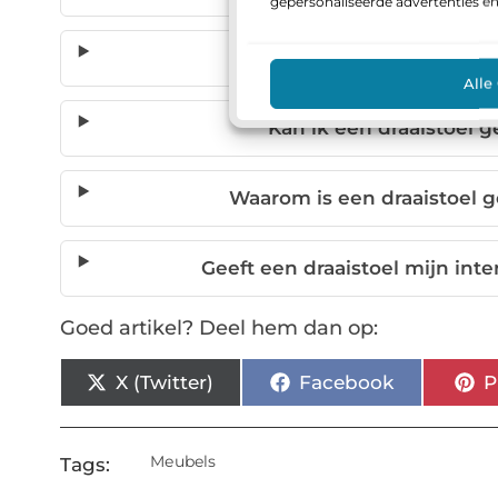
gepersonaliseerde advertenties e
Is een draaistoel ges
Alle
Kan ik een draaistoel 
Waarom is een draaistoel 
Geeft een draaistoel mijn int
Goed artikel? Deel hem dan op:
X (Twitter)
Facebook
P
Meubels
Tags: