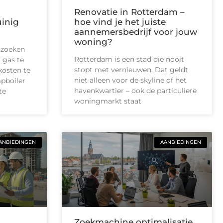
Renovatie in Rotterdam –
uinig
hoe vind je het juiste
aannemersbedrijf voor jouw
woning?
 zoeken
Rotterdam is een stad die nooit
 gas te
stopt met vernieuwen. Dat geldt
kosten te
niet alleen voor de skyline of het
pboiler
havenkwartier – ook de particuliere
te
woningmarkt staat
ANBIEDINGEN
AANBIEDINGEN
Zoekmachine optimalisatie