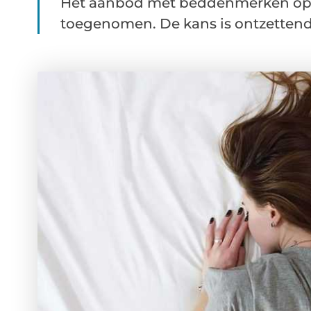
Het aanbod met beddenmerken op de
toegenomen. De kans is ontzettend g