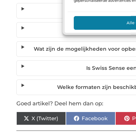
gepersonaliseerde advertenties e
Welke soorten matrass
Alle
Kan ik een elektrisch ve
Wat zijn de mogelijkheden voor opbe
Is Swiss Sense e
Welke formaten zijn beschik
Goed artikel? Deel hem dan op:
X (Twitter)
Facebook
P