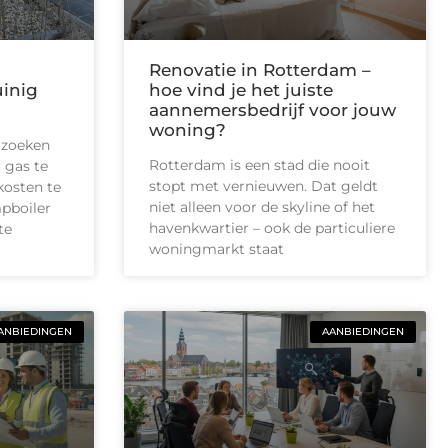
Renovatie in Rotterdam –
uinig
hoe vind je het juiste
aannemersbedrijf voor jouw
woning?
 zoeken
Rotterdam is een stad die nooit
 gas te
stopt met vernieuwen. Dat geldt
kosten te
niet alleen voor de skyline of het
pboiler
havenkwartier – ook de particuliere
te
woningmarkt staat
ANBIEDINGEN
AANBIEDINGEN