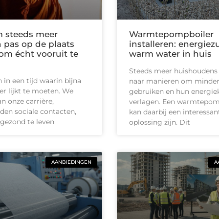
 steeds meer
Warmtepompboiler
pas op de plaats
installeren: energiez
m écht vooruit te
warm water in huis
Steeds meer huishoudens
in een tijd waarin bijna
naar manieren om minder
ler lijkt te moeten. We
gebruiken en hun energie
n onze carrière,
verlagen. Een warmtepom
en sociale contacten,
kan daarbij een interessan
gezond te leven
oplossing zijn. Dit
AANBIEDINGEN
A