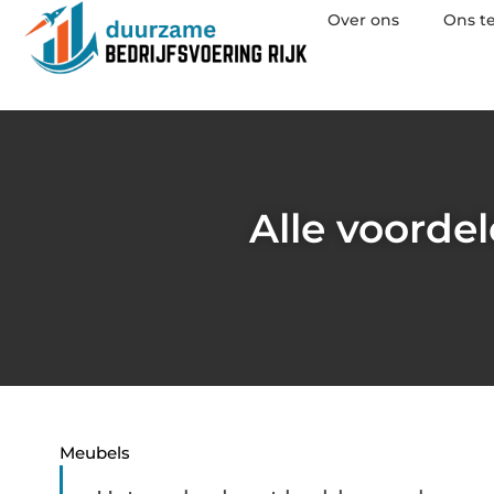
Over ons
Ons t
Alle voorde
Meubels