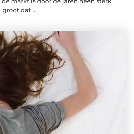
 markt is door de jaren heen sterk
root dat ...