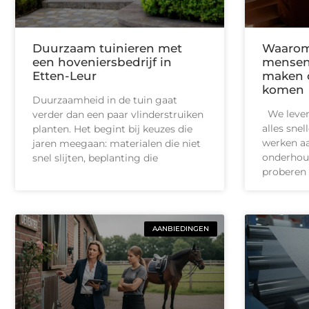
Duurzaam tuinieren met
Waarom
een hoveniersbedrijf in
mensen 
Etten-Leur
maken o
komen
Duurzaamheid in de tuin gaat
We leven 
verder dan een paar vlinderstruiken
alles snel
planten. Het begint bij keuzes die
werken aa
jaren meegaan: materialen die niet
onderhoud
snel slijten, beplanting die
proberen 
AANBIEDINGEN