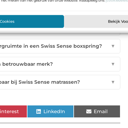
n het meten van het gebruik van onze website. Raadpleeg ons
[cookiebeleid
en biedt Swiss Sense aan?
▼
 Cookies
Bekijk Vo
rstelbare boxspring kiezen?
▼
rgruimte in een Swiss Sense boxspring?
▼
en betrouwbaar merk?
▼
baar bij Swiss Sense matrassen?
▼
interest
LinkedIn
Email