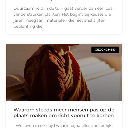
Duurzaamheid in de tuin gaat verder dan een paar
vlinderstruiken planten. Het begint bij keuzes die
jaren meegaan: materialen die niet snel slijten,
beplanting die
GEZONDHEID
Waarom steeds meer mensen pas op de
plaats maken om écht vooruit te komen
We leven in een tijd waarin bijna alles sneller lijkt