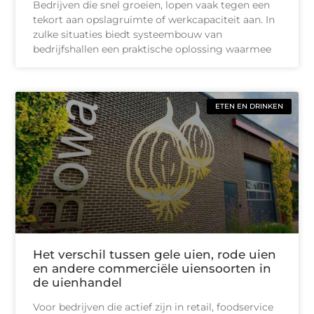
Bedrijven die snel groeien, lopen vaak tegen een
tekort aan opslagruimte of werkcapaciteit aan. In
zulke situaties biedt systeembouw van
bedrijfshallen een praktische oplossing waarmee
ETEN EN DRINKEN
Het verschil tussen gele uien, rode uien
en andere commerciële uiensoorten in
de uienhandel
Voor bedrijven die actief zijn in retail, foodservice