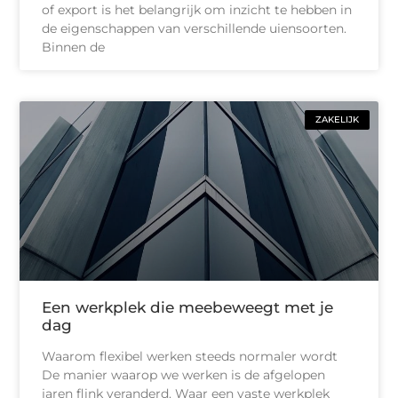
of export is het belangrijk om inzicht te hebben in
de eigenschappen van verschillende uiensoorten.
Binnen de
ZAKELIJK
Een werkplek die meebeweegt met je
dag
Waarom flexibel werken steeds normaler wordt
De manier waarop we werken is de afgelopen
jaren flink veranderd. Waar een vaste werkplek