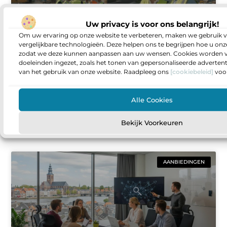
Uw privacy is voor ons belangrijk!
Om uw ervaring op onze website te verbeteren, maken we gebruik v
vergelijkbare technologieën. Deze helpen ons te begrijpen hoe u onze
zodat we deze kunnen aanpassen aan uw wensen. Cookies worden v
Vacatures voor projectontwikkelaars in
doeleinden ingezet, zoals het tonen van gepersonaliseerde adverten
de bouwsector zo vind je de rol die bij
van het gebruik van onze website. Raadpleeg ons
[cookiebeleid]
voor
je past
Sta je op een punt waarop je meer invloed wilt
Alle Cookies
hebben op wat er gebouwd wordt en hoe
projecten van idee naar oplevering gaan? Dan
Bekijk Voorkeuren
AANBIEDINGEN