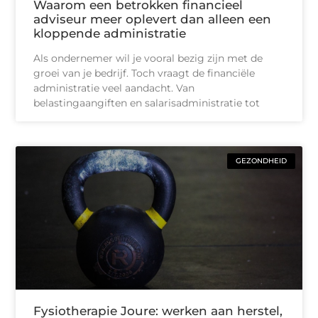
Waarom een betrokken financieel
adviseur meer oplevert dan alleen een
kloppende administratie
Als ondernemer wil je vooral bezig zijn met de
groei van je bedrijf. Toch vraagt de financiële
administratie veel aandacht. Van
belastingaangiften en salarisadministratie tot
GEZONDHEID
Fysiotherapie Joure: werken aan herstel,