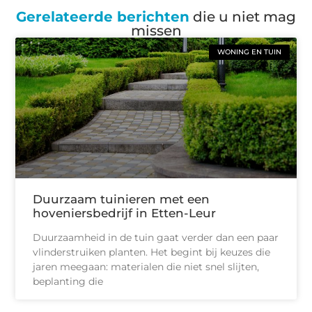
Gerelateerde berichten
die u niet mag
missen
WONING EN TUIN
Duurzaam tuinieren met een
hoveniersbedrijf in Etten-Leur
Duurzaamheid in de tuin gaat verder dan een paar
vlinderstruiken planten. Het begint bij keuzes die
jaren meegaan: materialen die niet snel slijten,
beplanting die