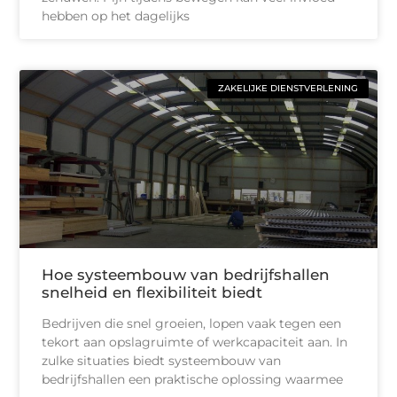
hebben op het dagelijks
ZAKELIJKE DIENSTVERLENING
Hoe systeembouw van bedrijfshallen
snelheid en flexibiliteit biedt
Bedrijven die snel groeien, lopen vaak tegen een
tekort aan opslagruimte of werkcapaciteit aan. In
zulke situaties biedt systeembouw van
bedrijfshallen een praktische oplossing waarmee