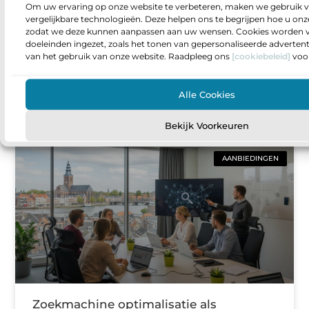
Om uw ervaring op onze website te verbeteren, maken we gebruik v
vergelijkbare technologieën. Deze helpen ons te begrijpen hoe u onze
Vacatures voor projectontwikkelaars in
zodat we deze kunnen aanpassen aan uw wensen. Cookies worden v
de bouwsector zo vind je de rol die bij
doeleinden ingezet, zoals het tonen van gepersonaliseerde adverten
je past
van het gebruik van onze website. Raadpleeg ons
[cookiebeleid]
voor
Sta je op een punt waarop je meer invloed wilt
hebben op wat er gebouwd wordt en hoe
Alle Cookies
projecten van idee naar oplevering gaan? Dan
Bekijk Voorkeuren
AANBIEDINGEN
Zoekmachine optimalisatie als