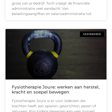
groei van je bedrijf. Toch vraagt de financiële
administratie veel aandacht. Van
belastingaangiften en salarisadministratie tot
GEZONDHEID
Fysiotherapie Joure: werken aan herstel,
kracht en soepel bewegen
Fysiotherapie Joure is er voor iedereen die
klachten heeft aan spieren, gewrichten, pezen of
zenuwen. Pijn tijdens bewegen kan veel invloed