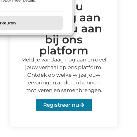
]
voor meer details.
Meld u
vandaag aan
orkeuren
en sluit u aan
bij ons
platform
Meld je vandaag nog aan en deel
jouw verhaal op ons platform.
Ontdek op welke wijze jouw
ervaringen anderen kunnen
motiveren en samenbrengen.
Registreer nu