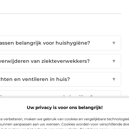
ssen belangrijk voor huishygiëne?
▼
verwijderen van ziekteverwekkers?
▼
chten en ventileren in huis?
▼
ijn was wassen voor goede hygiëne?
▼
Uw privacy is voor ons belangrijk!
nder een schoonmaakster in te huren?
▼
e verbeteren, maken we gebruik van cookies en vergelijkbare technologieë
e kunnen aanpassen aan uw wensen. Cookies worden voor verschillende doel