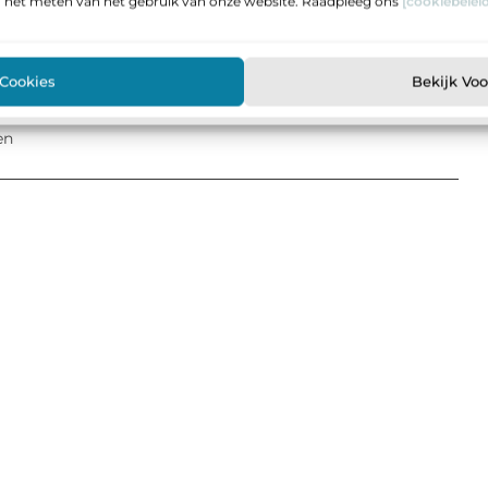
n het meten van het gebruik van onze website. Raadpleeg ons
[cookiebeleid
interest
LinkedIn
Email
 Cookies
Bekijk Vo
en