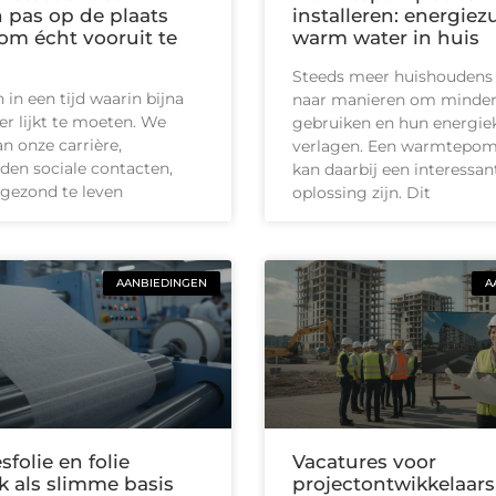
pas op de plaats
installeren: energiez
m écht vooruit te
warm water in huis
Steeds meer huishoudens
in een tijd waarin bijna
naar manieren om minder
ler lijkt te moeten. We
gebruiken en hun energie
n onze carrière,
verlagen. Een warmtepom
en sociale contacten,
kan daarbij een interessan
gezond te leven
oplossing zijn. Dit
AANBIEDINGEN
A
sfolie en folie
Vacatures voor
k als slimme basis
projectontwikkelaars