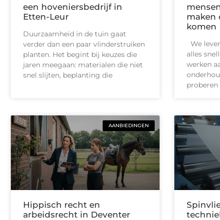
een hoveniersbedrijf in
mensen 
Etten-Leur
maken o
komen
Duurzaamheid in de tuin gaat
We leven 
verder dan een paar vlinderstruiken
alles snel
planten. Het begint bij keuzes die
werken aa
jaren meegaan: materialen die niet
onderhoud
snel slijten, beplanting die
proberen 
AANBIEDINGEN
Hippisch recht en
Spinvlie
arbeidsrecht in Deventer
technie