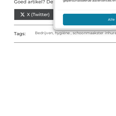
gepersonaliseerde advertenties e
Goed artikel? Deel hem dan op:
X (Twitter)
Facebook
P
Alle
Bedrijven
,
hygiëne
,
schoonmaakster inhur
Tags: