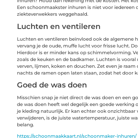
inhuren? Houd dan rekening met de kosten. Het kost
Een schoonmaakster inhuren is niet voor iedereen
ziekteverwekkers weggehaald.
Luchten en ventileren
Luchten en ventileren beïnvloed ook de algemene h
vervang je de oude, muffe lucht voor frisse lucht. D
Hierdoor is er minder kans op schimmelvorming. Venti
zoals de keuken en de badkamer. Luchten is vooral nut
verven, lijmen, koken en douchen. Zet even je raam o
nachts de ramen open laten staan, zodat het door k
Goed de was doen
Misschien snap je niet direct de was doen en een 
de was doen heeft wel degelijk een goede werking op 
je kleding natuurlijk. Er kan echter ook onzichtbaar v
verwijderen, is de juiste watertemperatuur, juiste 
belang.
https://schoonmaakkaart.nl/schoonmaker-inhuren/