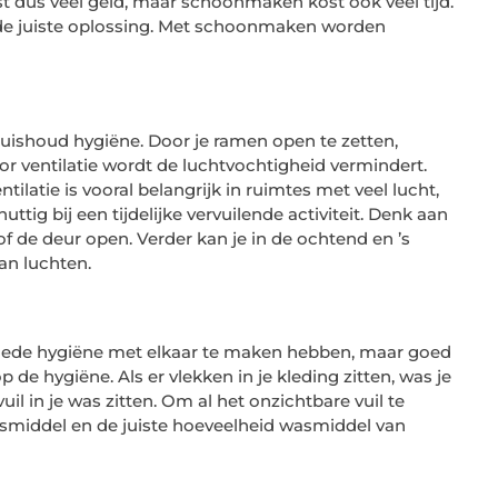
 dus veel geld, maar schoonmaken kost ook veel tijd.
 de juiste oplossing. Met schoonmaken worden
uishoud hygiëne. Door je ramen open te zetten,
oor ventilatie wordt de luchtvochtigheid vermindert.
latie is vooral belangrijk in ruimtes met veel lucht,
tig bij een tijdelijke vervuilende activiteit. Denk aan
f de deur open. Verder kan je in de ochtend en ’s
an luchten.
goede hygiëne met elkaar te maken hebben, maar goed
de hygiëne. Als er vlekken in je kleding zitten, was je
uil in je was zitten. Om al het onzichtbare vuil te
wasmiddel en de juiste hoeveelheid wasmiddel van