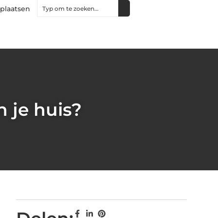
 plaatsen
 je huis?