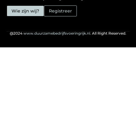
Wie zijn wij?
Registreer
@2024
www.duurzamebedrijfsvoeringrijk.nl.
All Right Reserved.