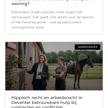
woning?
Rotterdam is een stad die nooit stopt met
vernieuwen. Dat geldt niet alleen voor de skyline
of het havenkwartier – ook de particuliere
woningmarkt staat
AANBIEDINGEN
Hippisch recht en arbeidsrecht in
Deventer betrouwbare hulp bij
contracten en conflicten