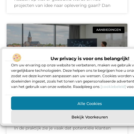
projecten van idee naar oplevering gaan? Dan
AANBIEDINGEN
Uw privacy is voor ons belangrijk!
Om uw ervaring op onze website te verbeteren, maken we gebruik v
vergelijkbare technologieën. Deze helpen ons te begrijpen hoe u onze
zodat we deze kunnen aanpassen aan uw wensen. Cookies worden v
doeleinden ingezet, zoals het tonen van gepersonaliseerde adverten
van het gebruik van onze website. Raadpleeg ons
[cookiebeleid]
voor
Zoekmachine optimalisatie als
fundament voor online groei in
Alle Cookies
Deventer
Heb je het gevoel dat je website prima is, maar
Bekijk Voorkeuren
dat aanvragen en telefoontjes toch achterblijven?
In de praktijk zie je vaak dat potentiële klanten