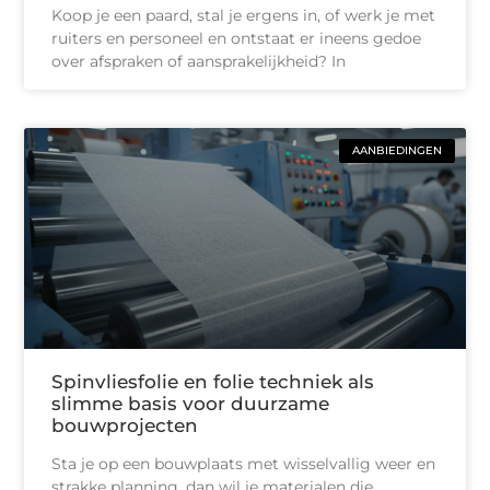
Koop je een paard, stal je ergens in, of werk je met
ruiters en personeel en ontstaat er ineens gedoe
over afspraken of aansprakelijkheid? In
AANBIEDINGEN
Spinvliesfolie en folie techniek als
slimme basis voor duurzame
bouwprojecten
Sta je op een bouwplaats met wisselvallig weer en
strakke planning, dan wil je materialen die