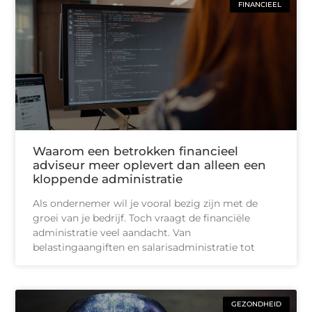
FINANCIEEL
Waarom een betrokken financieel
adviseur meer oplevert dan alleen een
kloppende administratie
Als ondernemer wil je vooral bezig zijn met de
groei van je bedrijf. Toch vraagt de financiële
administratie veel aandacht. Van
belastingaangiften en salarisadministratie tot
GEZONDHEID