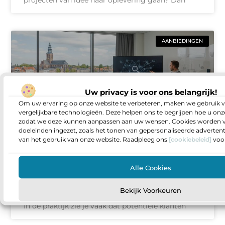
projecten van idee naar oplevering gaan? Dan
AANBIEDINGEN
Uw privacy is voor ons belangrijk!
Om uw ervaring op onze website te verbeteren, maken we gebruik v
vergelijkbare technologieën. Deze helpen ons te begrijpen hoe u onze
zodat we deze kunnen aanpassen aan uw wensen. Cookies worden v
doeleinden ingezet, zoals het tonen van gepersonaliseerde adverten
van het gebruik van onze website. Raadpleeg ons
[cookiebeleid]
voor
Zoekmachine optimalisatie als
fundament voor online groei in
Deventer
Alle Cookies
Heb je het gevoel dat je website prima is, maar
Bekijk Voorkeuren
dat aanvragen en telefoontjes toch achterblijven?
In de praktijk zie je vaak dat potentiële klanten