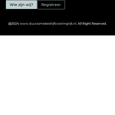
Wie zijn wij?
Registreer
@2024
www.duurzamebedrijfsvoeringrijk.nl.
All Right Reserved.