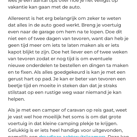
lees je een aantal tips over hoe je het veiligst op
vakantie kan gaan met de auto.
Allereerst is het erg belangrijk om zeker te weten
dat alles in de auto goed werkt. Breng je voertuig
even naar de garage om hem na te lopen. Doe dit
niet een of twee dagen van tevoren, want dan heb je
geen tijd meer om iets te laten maken als er iets
kapot blijkt te zijn. Doe het liever een of twee weken
van tevoren zodat er nog tijd is om eventuele
nieuwe onderdelen te bestellen en dingen ta maken
en te fixen. Als alles goedgekeurd is kan je met een
gerust hart op pad. Je kan er beter van tevoren een
beetje tijd en moeite in steken dan dat je straks
stilstaat op een rustige weg waar niemand je kan
helpen.
Als je met een camper of caravan op reis gaat, weet
je vast wel hoe moeilijk het soms is om dat grote
voertuig in dat kleine camping plekje te krijgen.
Gelukkig is er iets heel handigs voor uitgevonden,
namelijk een
draadloze achteruitrijcamera
. Deze kan