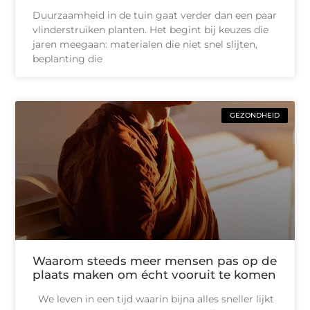
Duurzaamheid in de tuin gaat verder dan een paar
vlinderstruiken planten. Het begint bij keuzes die
jaren meegaan: materialen die niet snel slijten,
beplanting die
GEZONDHEID
Waarom steeds meer mensen pas op de
plaats maken om écht vooruit te komen
We leven in een tijd waarin bijna alles sneller lijkt