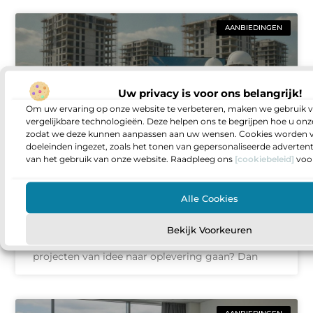
AANBIEDINGEN
Uw privacy is voor ons belangrijk!
Om uw ervaring op onze website te verbeteren, maken we gebruik v
vergelijkbare technologieën. Deze helpen ons te begrijpen hoe u onze
zodat we deze kunnen aanpassen aan uw wensen. Cookies worden v
doeleinden ingezet, zoals het tonen van gepersonaliseerde adverten
van het gebruik van onze website. Raadpleeg ons
[cookiebeleid]
voor
Vacatures voor projectontwikkelaars in
de bouwsector zo vind je de rol die bij
Alle Cookies
je past
Sta je op een punt waarop je meer invloed wilt
Bekijk Voorkeuren
hebben op wat er gebouwd wordt en hoe
projecten van idee naar oplevering gaan? Dan