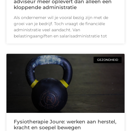
adviseur meer oplevert dan alleen een
kloppende administratie
Als ondernemer wil je vooral bezig zijn met de
groei van je bedrijf. Toch vraagt de financiële
administratie veel aandacht. Van
belastingaangiften en salarisadministratie tot
GEZONDHEID
Fysiotherapie Joure: werken aan herstel,
kracht en soepel bewegen