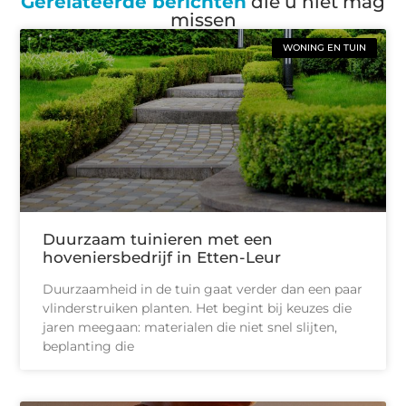
Gerelateerde berichten
die u niet mag
missen
WONING EN TUIN
Duurzaam tuinieren met een
hoveniersbedrijf in Etten-Leur
Duurzaamheid in de tuin gaat verder dan een paar
vlinderstruiken planten. Het begint bij keuzes die
jaren meegaan: materialen die niet snel slijten,
beplanting die