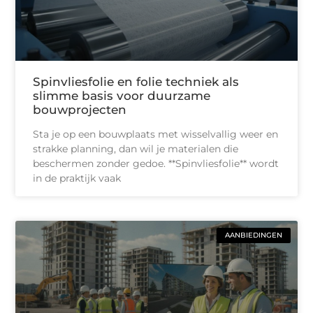
Spinvliesfolie en folie techniek als
slimme basis voor duurzame
bouwprojecten
Sta je op een bouwplaats met wisselvallig weer en
strakke planning, dan wil je materialen die
beschermen zonder gedoe. **Spinvliesfolie** wordt
in de praktijk vaak
AANBIEDINGEN