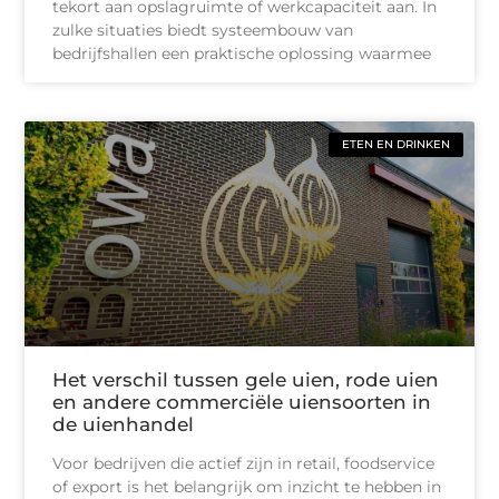
tekort aan opslagruimte of werkcapaciteit aan. In
zulke situaties biedt systeembouw van
bedrijfshallen een praktische oplossing waarmee
ETEN EN DRINKEN
Het verschil tussen gele uien, rode uien
en andere commerciële uiensoorten in
de uienhandel
Voor bedrijven die actief zijn in retail, foodservice
of export is het belangrijk om inzicht te hebben in