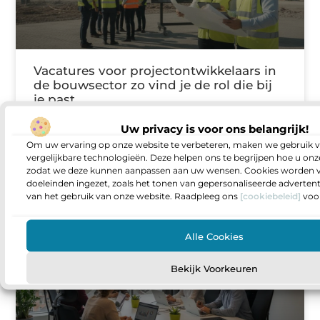
Vacatures voor projectontwikkelaars in
de bouwsector zo vind je de rol die bij
je past
Sta je op een punt waarop je meer invloed wilt
Uw privacy is voor ons belangrijk!
hebben op wat er gebouwd wordt en hoe
Om uw ervaring op onze website te verbeteren, maken we gebruik v
projecten van idee naar oplevering gaan? Dan
vergelijkbare technologieën. Deze helpen ons te begrijpen hoe u onze
zodat we deze kunnen aanpassen aan uw wensen. Cookies worden v
doeleinden ingezet, zoals het tonen van gepersonaliseerde adverten
van het gebruik van onze website. Raadpleeg ons
[cookiebeleid]
voor
AANBIEDINGEN
Alle Cookies
Bekijk Voorkeuren