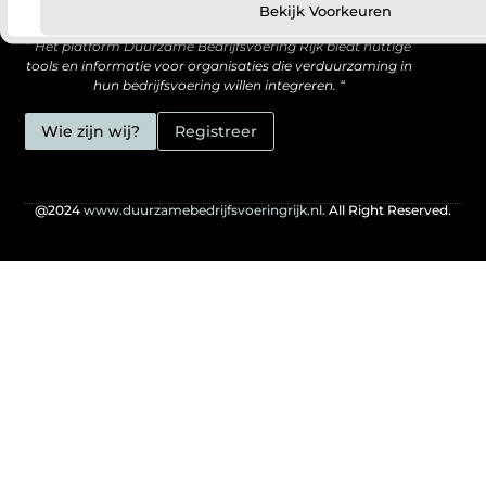
Bekijk Voorkeuren
” Het platform Duurzame Bedrijfsvoering Rijk biedt nuttige
tools en informatie voor organisaties die verduurzaming in
hun bedrijfsvoering willen integreren. “
Wie zijn wij?
Registreer
@2024
www.duurzamebedrijfsvoeringrijk.nl.
All Right Reserved.