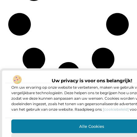
Uw privacy is voor ons belangrijk!
Om uw ervaring op onze website te verbeteren, maken we gebruik v
vergelijkbare technologieën. Deze helpen ons te begrijpen hoe u onze
zodat we deze kunnen aanpassen aan uw wensen. Cookies worden v
doeleinden ingezet, zoals het tonen van gepersonaliseerde adverten
van het gebruik van onze website. Raadpleeg ons
[cookiebeleid]
voor
Alle Cookies
Kan linkbuilding echt geld opleveren? Ontdek hoe jij ermee kunt verdienen