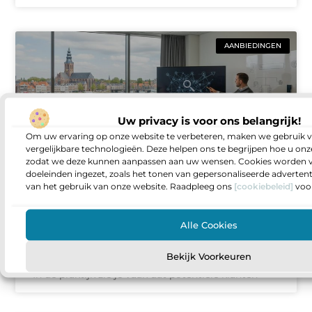
AANBIEDINGEN
Uw privacy is voor ons belangrijk!
Om uw ervaring op onze website te verbeteren, maken we gebruik v
vergelijkbare technologieën. Deze helpen ons te begrijpen hoe u onze
zodat we deze kunnen aanpassen aan uw wensen. Cookies worden v
doeleinden ingezet, zoals het tonen van gepersonaliseerde adverten
van het gebruik van onze website. Raadpleeg ons
[cookiebeleid]
voor
Zoekmachine optimalisatie als
fundament voor online groei in
Deventer
Alle Cookies
Heb je het gevoel dat je website prima is, maar
Bekijk Voorkeuren
dat aanvragen en telefoontjes toch achterblijven?
In de praktijk zie je vaak dat potentiële klanten