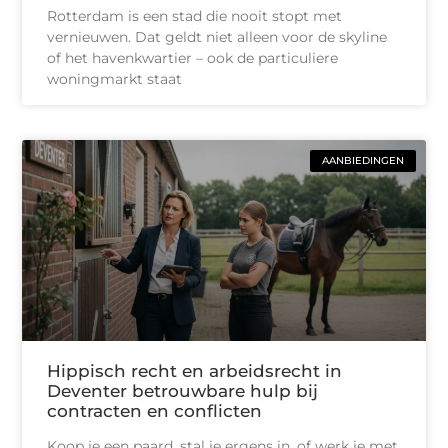
Rotterdam is een stad die nooit stopt met
vernieuwen. Dat geldt niet alleen voor de skyline
of het havenkwartier – ook de particuliere
woningmarkt staat
AANBIEDINGEN
Hippisch recht en arbeidsrecht in
Deventer betrouwbare hulp bij
contracten en conflicten
Koop je een paard, stal je ergens in, of werk je met