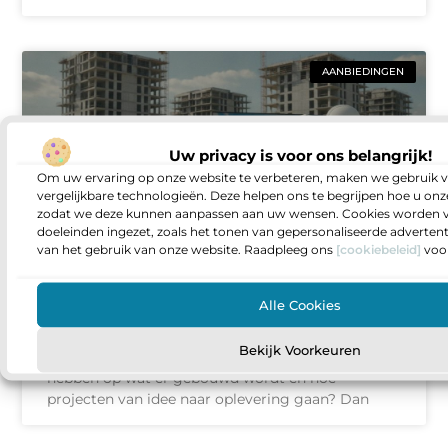
AANBIEDINGEN
Uw privacy is voor ons belangrijk!
Om uw ervaring op onze website te verbeteren, maken we gebruik v
vergelijkbare technologieën. Deze helpen ons te begrijpen hoe u onze
zodat we deze kunnen aanpassen aan uw wensen. Cookies worden v
doeleinden ingezet, zoals het tonen van gepersonaliseerde adverten
van het gebruik van onze website. Raadpleeg ons
[cookiebeleid]
voor
Vacatures voor projectontwikkelaars in
de bouwsector zo vind je de rol die bij
Alle Cookies
je past
Bekijk Voorkeuren
Sta je op een punt waarop je meer invloed wilt
hebben op wat er gebouwd wordt en hoe
projecten van idee naar oplevering gaan? Dan