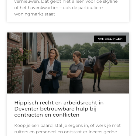
vernieuwen. Dat geldt niet alleen voor de skyline
of het havenkwartier – ook de particuliere
woningmarkt staat
AANBIEDINGEN
Hippisch recht en arbeidsrecht in
Deventer betrouwbare hulp bij
contracten en conflicten
Koop je een paard, stal je ergens in, of werk je met
ruiters en personeel en ontstaat er ineens gedoe