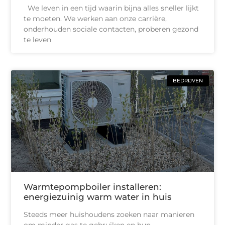
We leven in een tijd waarin bijna alles sneller lijkt
te moeten. We werken aan onze carrière,
onderhouden sociale contacten, proberen gezond
te leven
BEDRIJVEN
Warmtepompboiler installeren:
energiezuinig warm water in huis
Steeds meer huishoudens zoeken naar manieren
om minder gas te gebruiken en hun