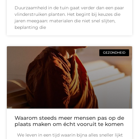
Duurzaamheid in de tuin gaat verder dan een paar
vlinderstruiken planten. Het begint bij keuzes die
jaren meegaan: materialen die niet snel slijten,
beplanting die
GEZONDHEID
Waarom steeds meer mensen pas op de
plaats maken om écht vooruit te komen
We leven in een tijd waarin bijna alles sneller lijkt