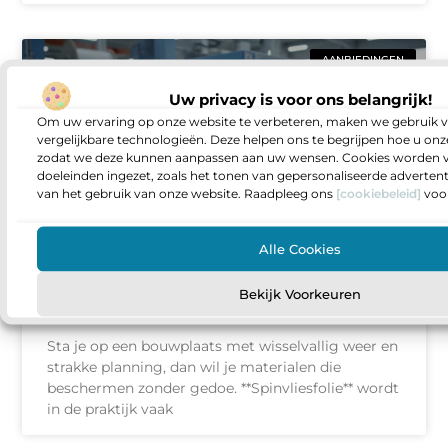
AANBIEDINGEN
Uw privacy is voor ons belangrijk!
Om uw ervaring op onze website te verbeteren, maken we gebruik v
vergelijkbare technologieën. Deze helpen ons te begrijpen hoe u onze
zodat we deze kunnen aanpassen aan uw wensen. Cookies worden v
doeleinden ingezet, zoals het tonen van gepersonaliseerde adverten
van het gebruik van onze website. Raadpleeg ons
[cookiebeleid]
voor
Alle Cookies
Spinvliesfolie en folie techniek als
slimme basis voor duurzame
Bekijk Voorkeuren
bouwprojecten
Sta je op een bouwplaats met wisselvallig weer en
strakke planning, dan wil je materialen die
beschermen zonder gedoe. **Spinvliesfolie** wordt
in de praktijk vaak