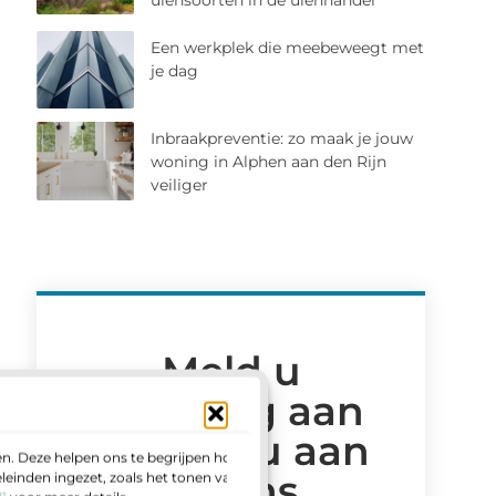
uiensoorten in de uienhandel
Een werkplek die meebeweegt met
je dag
Inbraakpreventie: zo maak je jouw
woning in Alphen aan den Rijn
veiliger
Meld u
vandaag aan
en sluit u aan
n. Deze helpen ons te begrijpen hoe u
bij ons
einden ingezet, zoals het tonen van