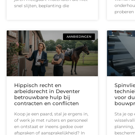
onderhoud
snel slijten, beplanting die
proberen 
AANBIEDINGEN
Hippisch recht en
Spinvlie
arbeidsrecht in Deventer
technie
betrouwbare hulp bij
voor d
contracten en conflicten
bouwpr
Koop je een paard, stal je ergens in,
Sta je op
of werk je met ruiters en personeel
wisselval
en ontstaat er ineens gedoe over
planning,
afspraken of aansprakelijkheid? In
bescherm