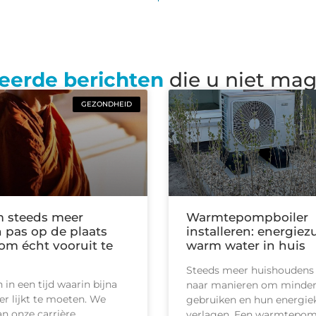
eerde berichten
die u niet ma
GEZONDHEID
 steeds meer
Warmtepompboiler
pas op de plaats
installeren: energiez
m écht vooruit te
warm water in huis
Steeds meer huishoudens
in een tijd waarin bijna
naar manieren om minder
ler lijkt te moeten. We
gebruiken en hun energie
n onze carrière,
verlagen. Een warmtepom