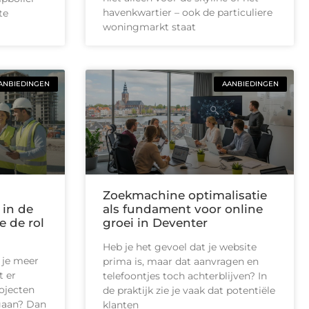
havenkwartier – ook de particuliere
te
woningmarkt staat
ANBIEDINGEN
AANBIEDINGEN
Zoekmachine optimalisatie
 in de
als fundament voor online
e de rol
groei in Deventer
Heb je het gevoel dat je website
 je meer
prima is, maar dat aanvragen en
t er
telefoontjes toch achterblijven? In
ojecten
de praktijk zie je vaak dat potentiële
 gaan? Dan
klanten