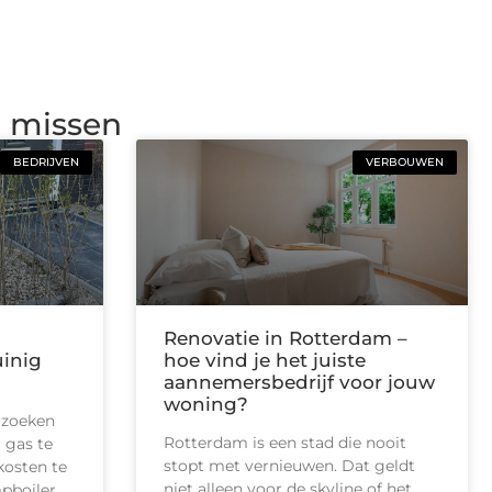
g missen
BEDRIJVEN
VERBOUWEN
Renovatie in Rotterdam –
uinig
hoe vind je het juiste
aannemersbedrijf voor jouw
woning?
 zoeken
Rotterdam is een stad die nooit
 gas te
stopt met vernieuwen. Dat geldt
kosten te
niet alleen voor de skyline of het
pboiler