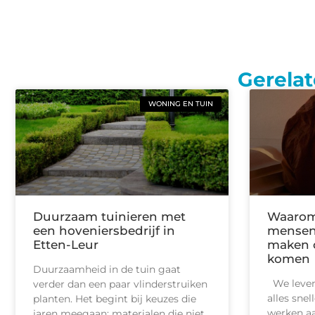
Gerelat
WONING EN TUIN
Duurzaam tuinieren met
Waarom
een hoveniersbedrijf in
mensen 
Etten-Leur
maken o
komen
Duurzaamheid in de tuin gaat
We leven 
verder dan een paar vlinderstruiken
alles snel
planten. Het begint bij keuzes die
werken aa
jaren meegaan: materialen die niet