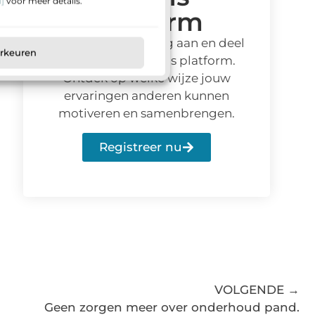
]
voor meer details.
platform
Meld je vandaag nog aan en deel
orkeuren
jouw verhaal op ons platform.
Ontdek op welke wijze jouw
ervaringen anderen kunnen
motiveren en samenbrengen.
Registreer nu
VOLGENDE →
Geen zorgen meer over onderhoud pand.