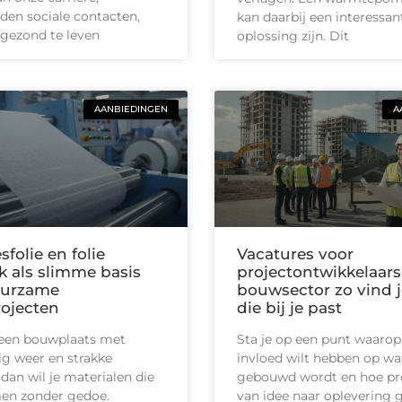
en sociale contacten,
kan daarbij een interessan
gezond te leven
oplossing zijn. Dit
AANBIEDINGEN
A
sfolie en folie
Vacatures voor
k als slimme basis
projectontwikkelaars
uurzame
bouwsector zo vind j
ojecten
die bij je past
 een bouwplaats met
Sta je op een punt waarop
lig weer en strakke
invloed wilt hebben op wa
 dan wil je materialen die
gebouwd wordt en hoe pr
en zonder gedoe.
van idee naar oplevering