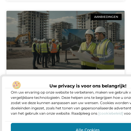
AANBIEDINGEN
Vacatures voor projectontwikkelaars in
de bouwsector zo vind je de rol die bij
Uw privacy is voor ons belangrijk!
je past
Om uw ervaring op onze website te verbeteren, maken we gebruik v
vergelijkbare technologieën. Deze helpen ons te begrijpen hoe u onze
Sta je op een punt waarop je meer invloed wilt
zodat we deze kunnen aanpassen aan uw wensen. Cookies worden v
hebben op wat er gebouwd wordt en hoe
doeleinden ingezet, zoals het tonen van gepersonaliseerde adverten
projecten van idee naar oplevering gaan? Dan
van het gebruik van onze website. Raadpleeg ons
[cookiebeleid]
voor
Alle Cookies