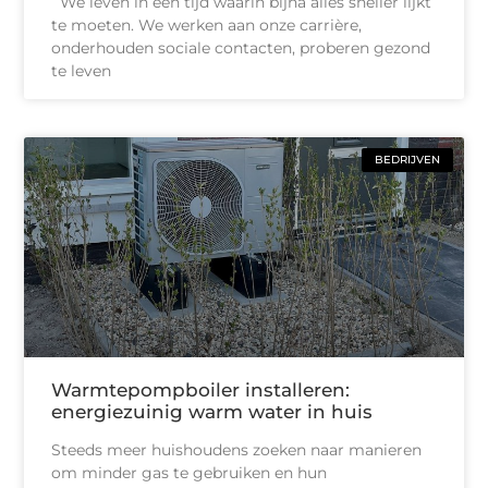
We leven in een tijd waarin bijna alles sneller lijkt
te moeten. We werken aan onze carrière,
onderhouden sociale contacten, proberen gezond
te leven
BEDRIJVEN
Warmtepompboiler installeren:
energiezuinig warm water in huis
Steeds meer huishoudens zoeken naar manieren
om minder gas te gebruiken en hun