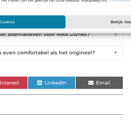
n het meten van het gebruik van onze website. Raadpleeg ons
[cookiebeleid
anpassen om op Nike Dunks te lijken?
▼
 Cookies
Bekijk Vo
et alternatieven voor Nike Dunks?
▼
s even comfortabel als het origineel?
▼
interest
LinkedIn
Email