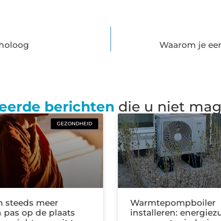
choloog
Waarom je een
eerde berichten
die u niet ma
GEZONDHEID
 steeds meer
Warmtepompboiler
pas op de plaats
installeren: energiez