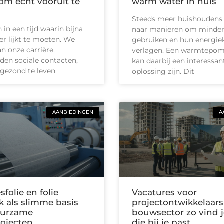
m écht vooruit te
warm water in huis
Steeds meer huishoudens
in een tijd waarin bijna
naar manieren om minder
ler lijkt te moeten. We
gebruiken en hun energie
n onze carrière,
verlagen. Een warmtepom
en sociale contacten,
kan daarbij een interessan
gezond te leven
oplossing zijn. Dit
AANBIEDINGEN
A
sfolie en folie
Vacatures voor
k als slimme basis
projectontwikkelaars
uurzame
bouwsector zo vind j
ojecten
die bij je past