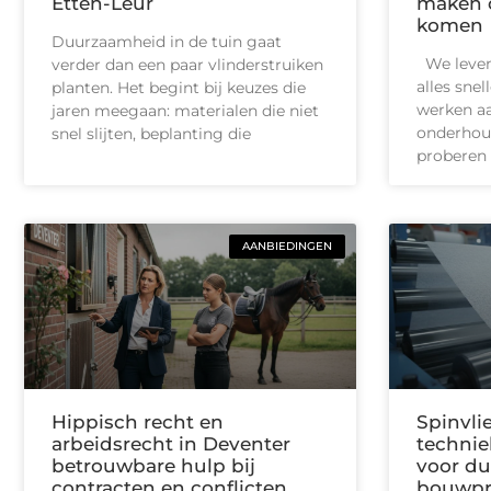
Etten-Leur
maken o
komen
Duurzaamheid in de tuin gaat
We leven 
verder dan een paar vlinderstruiken
alles snel
planten. Het begint bij keuzes die
werken aa
jaren meegaan: materialen die niet
onderhoud
snel slijten, beplanting die
proberen 
AANBIEDINGEN
Hippisch recht en
Spinvlie
arbeidsrecht in Deventer
technie
betrouwbare hulp bij
voor d
contracten en conflicten
bouwpr