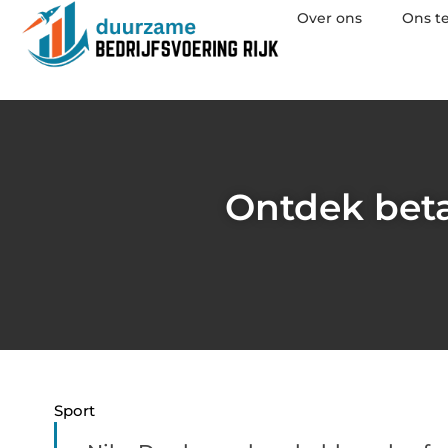
Over ons
Ons t
Ontdek beta
Sport