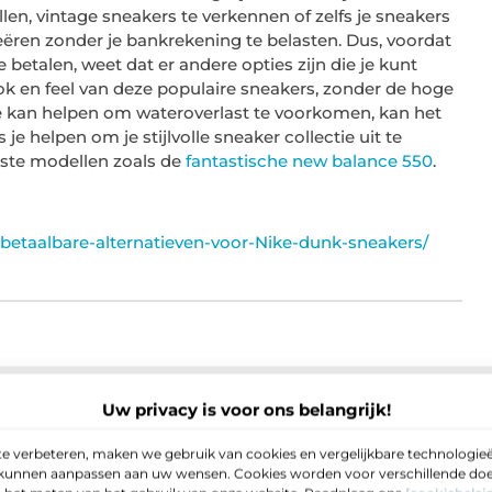
en, vintage sneakers te verkennen of zelfs je sneakers
creëren zonder je bankrekening te belasten. Dus, voordat
e betalen, weet dat er andere opties zijn die je kunt
ok en feel van deze populaire sneakers, zonder de hoge
n je kan helpen om wateroverlast te voorkomen, kan het
e helpen om je stijlvolle sneaker collectie uit te
rste modellen zoals de
fantastische new balance 550
.
-betaalbare-alternatieven-voor-Nike-dunk-sneakers/
Uw privacy is voor ons belangrijk!
ternatieven voor Nike Dunk sneakers?
▼
e verbeteren, maken we gebruik van cookies en vergelijkbare technologieë
e kunnen aanpassen aan uw wensen. Cookies worden voor verschillende doel
 Nike Dunk sneakers kopen?
▼