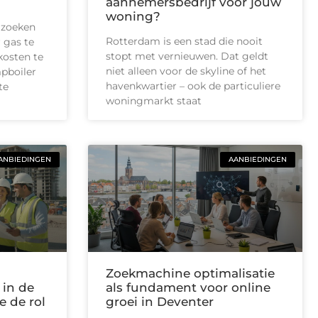
aannemersbedrijf voor jouw
woning?
 zoeken
Rotterdam is een stad die nooit
 gas te
stopt met vernieuwen. Dat geldt
kosten te
niet alleen voor de skyline of het
pboiler
havenkwartier – ook de particuliere
te
woningmarkt staat
ANBIEDINGEN
AANBIEDINGEN
Zoekmachine optimalisatie
 in de
als fundament voor online
e de rol
groei in Deventer