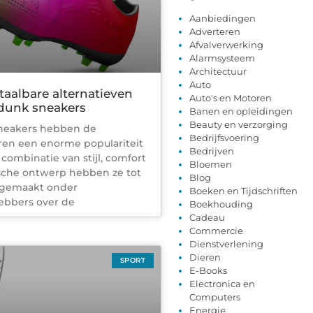
Aanbiedingen
Adverteren
Afvalverwerking
Alarmsysteem
Architectuur
Auto
aalbare alternatieven
Auto's en Motoren
 dunk sneakers
Banen en opleidingen
Beauty en verzorging
neakers hebben de
Bedrijfsvoering
ren een enorme populariteit
Bedrijven
combinatie van stijl, comfort
Bloemen
ische ontwerp hebben ze tot
Blog
t gemaakt onder
Boeken en Tijdschriften
ebbers over de
Boekhouding
Cadeau
Commercie
Dienstverlening
Dieren
SPORT
E-Books
Electronica en
Computers
Energie