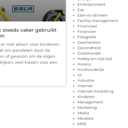
Entertainment
Erp
Eten en drinken
Facility management
Financieel
 steeds vaker gebruikt
Financien
ven
Fotografie
Geschenken
 er niet alleen voor kinderen.
Gezondheid
aat om pendelen door de
Groothandel
en of gewoon om de eigen
Hobby en vrije tijd
kijken, veel kiezen voor een
Horeca
Huishoudelijk
Ict
Industrie
Internet
Internet marketing
Kinderen
Management
Marketing
Media
Meubels
MKB