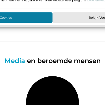
n het meten van het gebruik van onze website. Raadpleeg ons
[cookiebeleid
 Cookies
Bekijk Vo
Media
en beroemde mensen