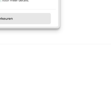
]
voor meer details.
orkeuren