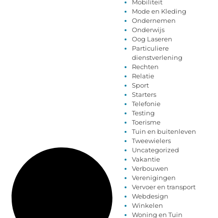
Mobiliteit
Mode en Kleding
Ondernemen
Onderwijs
Oog Laseren
Particuliere
dienstverlening
Rechten
Relatie
Sport
Starters
Telefonie
Testing
Toerisme
Tuin en buitenleven
Tweewielers
Uncategorized
Vakantie
Verbouwen
Verenigingen
Vervoer en transport
Webdesign
Winkelen
Woning en Tuin