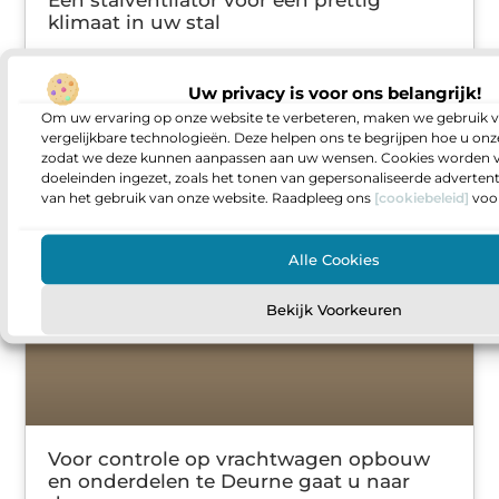
klimaat in uw stal
Om de leefomgeving van uw vee te
optimaliseren kunt u diverse agrarische
Uw privacy is voor ons belangrijk!
benodigdheden kopen. De aanschaf van een
Om uw ervaring op onze website te verbeteren, maken we gebruik v
stalventilator zorgt vaak al voor verkoeling en
vergelijkbare technologieën. Deze helpen ons te begrijpen hoe u onze
een prettiger binnenklimaat. Wilt u
zodat we deze kunnen aanpassen aan uw wensen. Cookies worden v
doeleinden ingezet, zoals het tonen van gepersonaliseerde adverten
van het gebruik van onze website. Raadpleeg ons
[cookiebeleid]
voor
ZAKELIJKE DIENSTVERLENING
Alle Cookies
Bekijk Voorkeuren
Voor controle op vrachtwagen opbouw
en onderdelen te Deurne gaat u naar