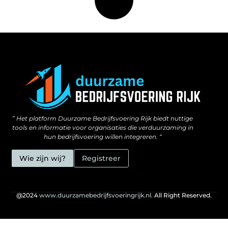
Kan linkbuilding echt geld opleveren? Ontdek hoe jij ermee kunt verdienen
” Het platform Duurzame Bedrijfsvoering Rijk biedt nuttige
tools en informatie voor organisaties die verduurzaming in
hun bedrijfsvoering willen integreren. “
Wie zijn wij?
Registreer
@2024
www.duurzamebedrijfsvoeringrijk.nl.
All Right Reserved.