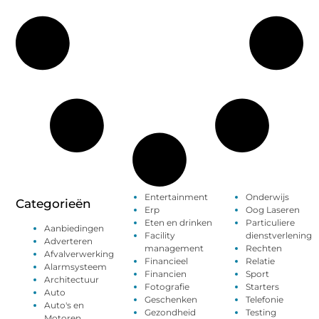
Entertainment
Onderwijs
Categorieën
Erp
Oog Laseren
Eten en drinken
Particuliere
Aanbiedingen
Facility
dienstverlening
Adverteren
management
Rechten
Afvalverwerking
Financieel
Relatie
Alarmsysteem
Financien
Sport
Architectuur
Fotografie
Starters
Auto
Geschenken
Telefonie
Auto's en
Gezondheid
Testing
Motoren