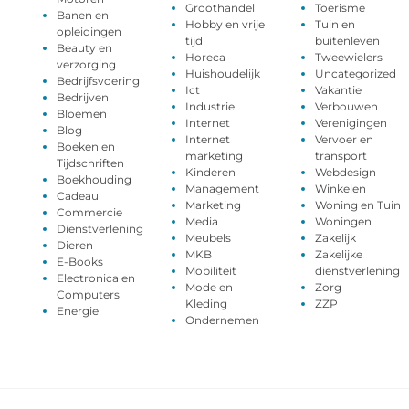
Groothandel
Toerisme
Banen en
Hobby en vrije
Tuin en
opleidingen
tijd
buitenleven
Beauty en
Horeca
Tweewielers
verzorging
Huishoudelijk
Uncategorized
Bedrijfsvoering
Ict
Vakantie
Bedrijven
Industrie
Verbouwen
Bloemen
Internet
Verenigingen
Blog
Internet
Vervoer en
Boeken en
marketing
transport
Tijdschriften
Kinderen
Webdesign
Boekhouding
Management
Winkelen
Cadeau
Marketing
Woning en Tuin
Commercie
Media
Woningen
Dienstverlening
Meubels
Zakelijk
Dieren
MKB
Zakelijke
E-Books
Mobiliteit
dienstverlening
Electronica en
Mode en
Zorg
Computers
Kleding
ZZP
Energie
Ondernemen