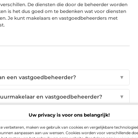
verschillen. De diensten die door de beheerder worden
jken is het dus goed om te bedenken wat voor diensten
alen. Je kunt makelaars en vastgoedbeheerders met
st.
van een vastgoedbeheerder?
▼
erhuurmakelaar en vastgoedbeheerder?
▼
Uw privacy is voor ons belangrijk!
 vastgoedbeheerder?
▼
e verbeteren, maken we gebruik van cookies en vergelijkbare technologieë
e kunnen aanpassen aan uw wensen. Cookies worden voor verschillende doel
eschikbaar in geval van nood?
▼