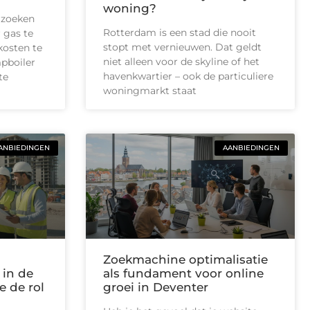
woning?
 zoeken
Rotterdam is een stad die nooit
 gas te
stopt met vernieuwen. Dat geldt
kosten te
niet alleen voor de skyline of het
pboiler
havenkwartier – ook de particuliere
te
woningmarkt staat
ANBIEDINGEN
AANBIEDINGEN
Zoekmachine optimalisatie
 in de
als fundament voor online
e de rol
groei in Deventer