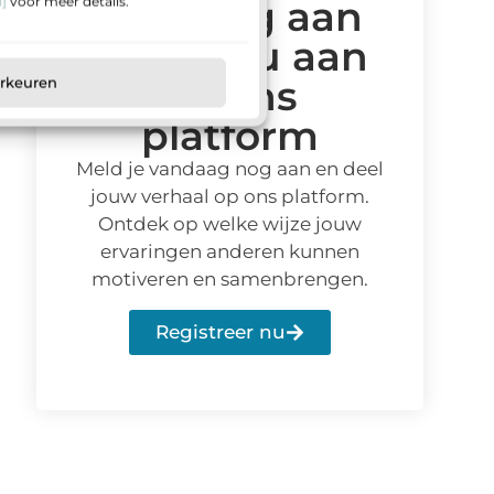
]
voor meer details.
vandaag aan
en sluit u aan
bij ons
orkeuren
platform
Meld je vandaag nog aan en deel
jouw verhaal op ons platform.
Ontdek op welke wijze jouw
ervaringen anderen kunnen
motiveren en samenbrengen.
Registreer nu