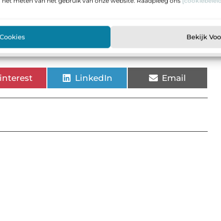
n het meten van het gebruik van onze website. Raadpleeg ons
[cookiebeleid
eemt een vastgoedbeheerder over?
▼
 Cookies
Bekijk Vo
interest
LinkedIn
Email