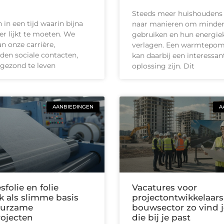
Steeds meer huishoudens
in een tijd waarin bijna
naar manieren om minder
ler lijkt te moeten. We
gebruiken en hun energie
n onze carrière,
verlagen. Een warmtepom
en sociale contacten,
kan daarbij een interessan
gezond te leven
oplossing zijn. Dit
AANBIEDINGEN
A
sfolie en folie
Vacatures voor
k als slimme basis
projectontwikkelaars
uurzame
bouwsector zo vind j
ojecten
die bij je past