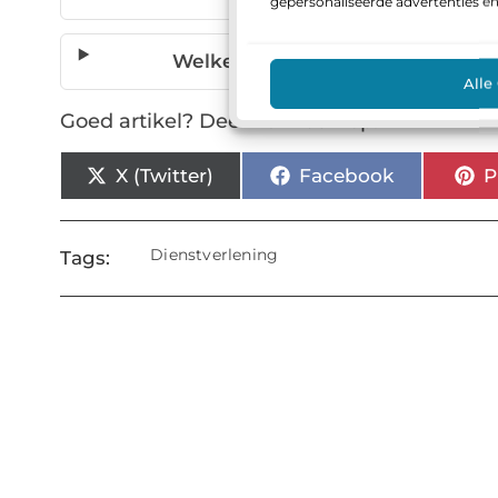
gepersonaliseerde advertenties e
Welke verantwoordelijkheden n
Alle
Goed artikel? Deel hem dan op:
X (Twitter)
Facebook
P
Dienstverlening
Tags: