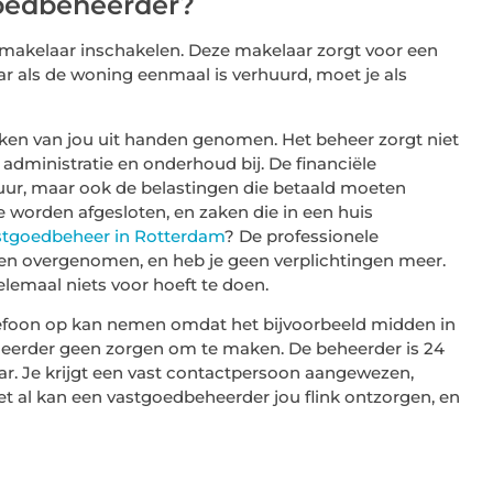
oedbeheerder?
urmakelaar inschakelen. Deze makelaar zorgt voor een
ar als de woning eenmaal is verhuurd, moet je als
taken van jou uit handen genomen. Het beheer zorgt niet
administratie en onderhoud bij. De financiële
 huur, maar ook de belastingen die betaald moeten
e worden afgesloten, en zaken die in een huis
stgoedbeheer in Rotterdam
? De professionele
en overgenomen, en heb je geen verplichtingen meer.
elemaal niets voor hoeft te doen.
telefoon op kan nemen omdat het bijvoorbeeld midden in
eheerder geen zorgen om te maken. De beheerder is 24
aar. Je krijgt een vast contactpersoon aangewezen,
met al kan een vastgoedbeheerder jou flink ontzorgen, en