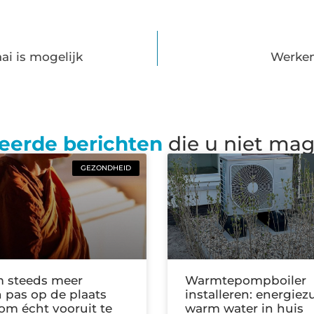
ai is mogelijk
Werken
eerde berichten
die u niet ma
GEZONDHEID
 steeds meer
Warmtepompboiler
pas op de plaats
installeren: energiez
m écht vooruit te
warm water in huis