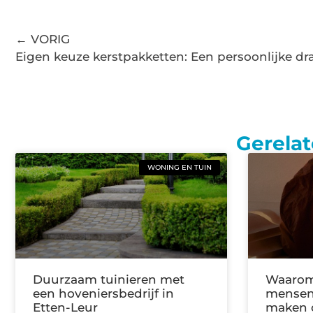
← VORIG
Eigen keuze kerstpakketten: Een persoonlijke dra
Gerelat
WONING EN TUIN
Duurzaam tuinieren met
Waarom
een hoveniersbedrijf in
mensen 
Etten-Leur
maken o