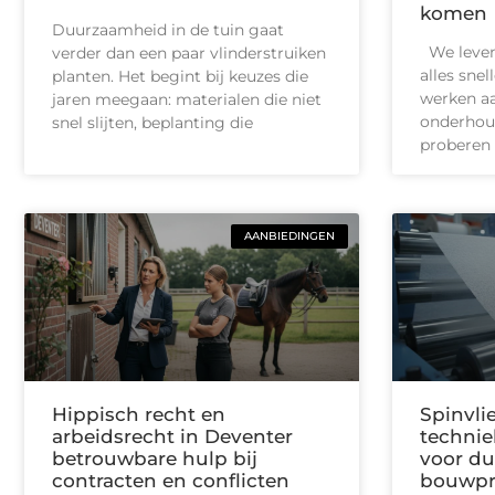
komen
Duurzaamheid in de tuin gaat
We leven 
verder dan een paar vlinderstruiken
alles snel
planten. Het begint bij keuzes die
werken aa
jaren meegaan: materialen die niet
onderhoud
snel slijten, beplanting die
proberen 
AANBIEDINGEN
Hippisch recht en
Spinvlie
arbeidsrecht in Deventer
technie
betrouwbare hulp bij
voor d
contracten en conflicten
bouwpr